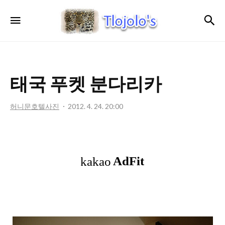
트
검
메뉴
로
졸
로'S
태국 푸켓 분다리카
허니문호텔사진
2012. 4. 24. 20:00