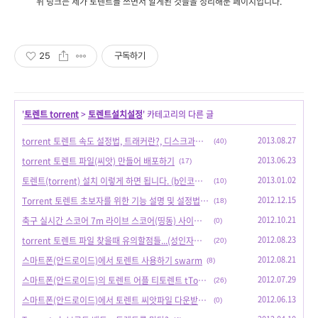
위 링크는 제가 토렌트를 쓰면서 알게된 것들을 정리해둔 페이지입니다.
25
구독하기
'
토렌트 torrent
>
토렌트설치설정
' 카테고리의 다른 글
2013.08.27
torrent 토렌트 속도 설정법, 트래커란?, 디스크과부화, 속도제한
(40)
2013.06.23
torrent 토렌트 파일(씨앗) 만들어 배포하기
(17)
2013.01.02
토렌트(torrent) 설치 이렇게 하면 됩니다. (b인코딩 오류 해결)
(10)
2012.12.15
Torrent 토렌트 초보자를 위한 기능 설명 및 설정법 + 파일목록 중 선택 다운
(18)
2012.10.21
축구 실시간 스코어 7m 라이브 스코어(띵동) 사이트 설명
(0)
2012.08.23
torrent 토렌트 파일 찾을때 유의할점들...(성인자료 포함 19금)
(20)
2012.08.21
스마트폰(안드로이드)에서 토렌트 사용하기 swarm
(8)
2012.07.29
스마트폰(안드로이드)의 토렌트 어플 티토렌트 tTorrent
(26)
2012.06.13
스마트폰(안드로이드)에서 토렌트 씨앗파일 다운받아 바로 실행시키기
(0)