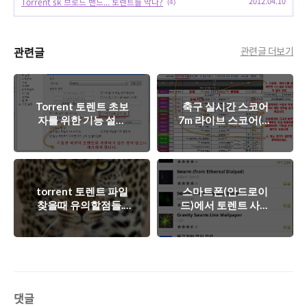
2012.04.10
Torrent sk 브로드 밴드... 토렌트를 막다?
(4)
관련글
관련글 더보기
Torrent 토렌트 초보
축구 실시간 스코어
자를 위한 기능 설명
7m 라이브 스코어(띵
및 설정법 + 파일목록
동) 사이트 설명
중 선택 다운
torrent 토렌트 파일
스마트폰(안드로이
찾을때 유의할점들...
드)에서 토렌트 사용
(성인자료 포함 19금)
하기 swarm
댓글