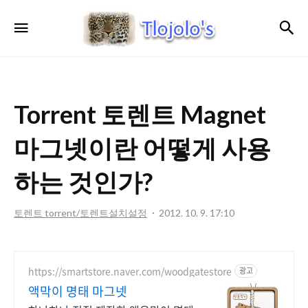
트
검
메뉴
로
졸
로'S
Torrent 토렌트 Magnet
마그넷이란 어떻게 사용
하는 것인가?
토렌트 torrent/토렌트설치설정
2012. 10. 9. 17:10
https://smartstore.naver.com/woodgatestore
광고
액막이 명태 마그넷