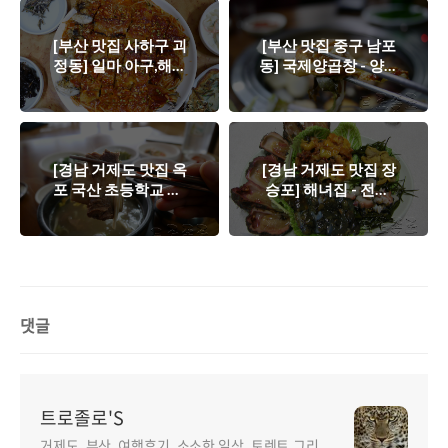
[부산 맛집 사하구 괴
[부산 맛집 중구 남포
정동] 일마 아구,해물
동] 국제양곱창 - 양곱
찜 - 황태구이, 황태찜,
창 구이
황태해장국
[경남 거제도 맛집 옥
[경남 거제도 맛집 장
포 국산 초등학교 옆]
승포] 해녀집 - 전복,
동원갈비 - 갈비탕
해삼, 멍게, 소라, 돌멍
게, 성게알, 석화
댓글
트로졸로'S
거제도, 부산, 여행후기, 소소한 일상, 토렌트,그리