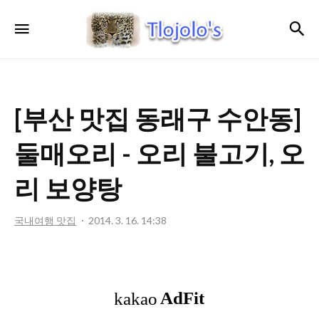
트
검
메뉴
로
졸
로'S
[부산 맛집 동래구 수안동]
둘매오리 - 오리 불고기, 오
리 보양탕
국내여행 맛집
2014. 3. 16. 14:38