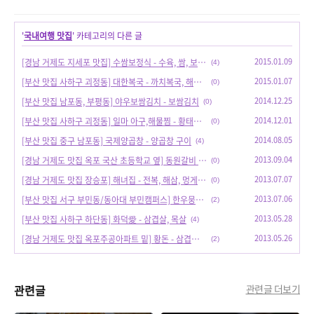
'
국내여행 맛집
' 카테고리의 다른 글
2015.01.09
[경남 거제도 지세포 맛집] 수쌈보정식 - 수육, 쌈, 보리밥, 불고기, 보리밥
(4)
2015.01.07
[부산 맛집 사하구 괴정동] 대한복국 - 까치복국, 해물볶음
(0)
2014.12.25
[부산 맛집 남포동, 부평동] 야우보쌈김치 - 보쌈김치
(0)
2014.12.01
[부산 맛집 사하구 괴정동] 일마 아구,해물찜 - 황태구이, 황태찜, 황태해장국
(0)
2014.08.05
[부산 맛집 중구 남포동] 국제양곱창 - 양곱창 구이
(4)
2013.09.04
[경남 거제도 맛집 옥포 국산 초등학교 옆] 동원갈비 - 갈비탕
(0)
2013.07.07
[경남 거제도 맛집 장승포] 해녀집 - 전복, 해삼, 멍게, 소라, 돌멍게, 성게알, 석화
(0)
2013.07.06
[부산 맛집 서구 부민동/동아대 부민캠퍼스] 한우뭉치 - 양념갈비살
(2)
2013.05.28
[부산 맛집 사하구 하단동] 화덕愛 - 삼겹살, 목살
(4)
2013.05.26
[경남 거제도 맛집 옥포주공아파트 밑] 황돈 - 삼겹살, 돼지갈비, 볶음밥, 김치찌개
(2)
관련글
관련글 더보기