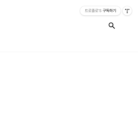
트로졸로'S
구독하기
검색