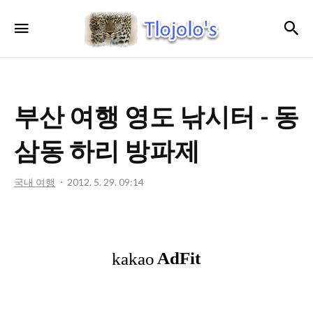
트
검
메뉴
로
졸
로'S
부산 여행 영도 낚시터 - 동
삼동 하리 방파제
국내 여행
2012. 5. 29. 09:14