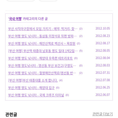
'
국내 여행
' 카테고리의 다른 글
2012.10.05
부산 사직야구장에서 모임 가지기 - 예약, 먹거리, 찾아가는 길
(2)
2012.08.23
부산 여행 영도 낚시터 - 동삼동 미창석유 뒤편 방파제 (신방)
(2)
2012.08.17
부산 여행 영도 낚시터 - 해안산책로 백선사 ~ 목장원
(2)
2012.08.05
[부산 여행] 부산역 태종대 남포동 영도 일대 1박2일 주말여행 코스제안입니다.
(5)
2012.08.04
부산 여행 영도 낚시터 - 해양대 우측편 테트라포트
(0)
2012.08.03
부산 여행 영도낚시터 - 영선동 부산 보건고(구영도여상)뒤 반도보라 아파트
(0)
2012.07.31
부산 여행 영도 낚시터 - 절영해안산책로(영선동 반도보라)
(2)
2012.07.08
[부산 여행]부산 태종대를 소개 합니다.
(4)
2012.06.25
부산 여행 영도 낚시터 - 해양대 입구
(0)
2012.06.07
부산 여행 영도 낚시터 - 국제 크루즈 터미널
(0)
관련글
관련글 더보기