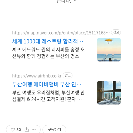
습니다.^^
https://map.naver.com/p/entry/place/151171681
광고
5
세계 1000대 레스토랑 합리적인
프렌치 파인다이닝
셰프 에드워드 권의 레시피를 송정 오
션뷰와 함께 경험하는 부산의 명소
https://www.airbnb.co.kr
광고
부산여행 에어비앤비 부산 인기
숙소 둘러보기
부산 여행도 우리집처럼, 부산여행 안
심결제 & 24시간 고객지원! 혼자 여
행, 신나는 파티, 가족과의 편안한 휴
식까지, 에어비앤비에서 만나보세요.
30
구독하기