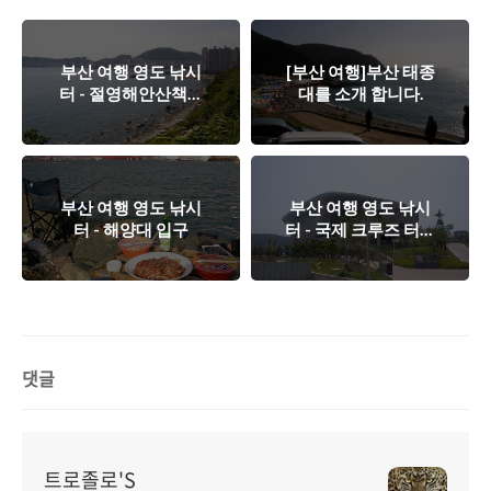
부산 여행 영도 낚시
[부산 여행]부산 태종
터 - 절영해안산책로
대를 소개 합니다.
(영선동 반도보라)
부산 여행 영도 낚시
부산 여행 영도 낚시
터 - 해양대 입구
터 - 국제 크루즈 터미
널
댓글
트로졸로'S