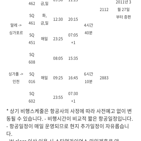
2011년 3
462
금,일
2112
월 27일
SQ
화,
부터 증편
12:30
20:15
461
금,일
말레 ->
4시간
싱가포르
40분
SQ
07:05
매일
23:25
451
+1
SQ
08:05
15:35
608
싱가폴 ->
SQ
6시간
매일
09:25
16:45
2883
인천
016
10분
SQ
07:30
23:55
602
+1
* 상기 비행스케줄은 항공사의 사정에 따라 사전예고 없이 변
동될 수 있습니다. - 비행시간이 비교적 짧은 항공일정입니다.
- 항공일정이 매일 운영되므로 현지 추가일정이 자유롭습니
다.