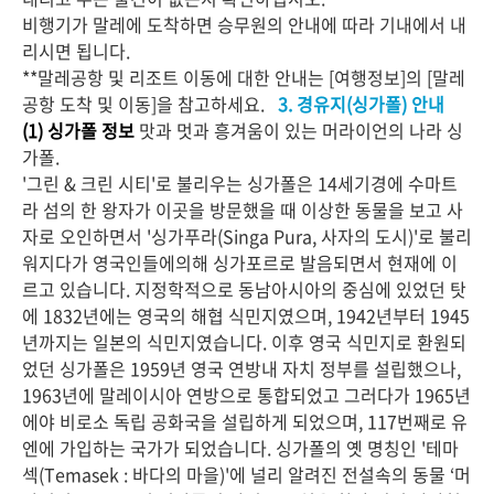
비행기가 말레에 도착하면 승무원의 안내에 따라 기내에서 내
리시면 됩니다.
**말레공항 및 리조트 이동에 대한 안내는 [여행정보]의 [말레
공항 도착 및 이동]을 참고하세요.
3. 경유지(싱가폴) 안내
(1) 싱가폴 정보
맛과 멋과 흥겨움이 있는 머라이언의 나라 싱
가폴.
'그린 & 크린 시티'로 불리우는 싱가폴은 14세기경에 수마트
라 섬의 한 왕자가 이곳을 방문했을 때 이상한 동물을 보고 사
자로 오인하면서 '싱가푸라(Singa Pura, 사자의 도시)'로 불리
워지다가 영국인들에의해 싱가포르로 발음되면서 현재에 이
르고 있습니다. 지정학적으로 동남아시아의 중심에 있었던 탓
에 1832년에는 영국의 해협 식민지였으며, 1942년부터 1945
년까지는 일본의 식민지였습니다. 이후 영국 식민지로 환원되
었던 싱가폴은 1959년 영국 연방내 자치 정부를 설립했으나,
1963년에 말레이시아 연방으로 통합되었고 그러다가 1965년
에야 비로소 독립 공화국을 설립하게 되었으며, 117번째로 유
엔에 가입하는 국가가 되었습니다. 싱가폴의 옛 명칭인 '테마
섹(Temasek : 바다의 마을)'에 널리 알려진 전설속의 동물 ‘머