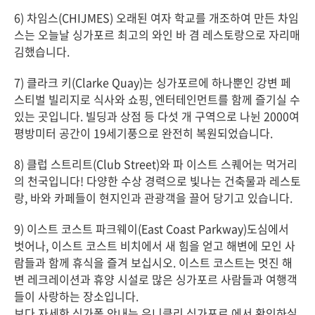
6) 차임스(CHIJMES) 오래된 여자 학교를 개조하여 만든 차임
스는 오늘날 싱가포르 최고의 와인 바 겸 레스토랑으로 자리매
김했습니다.
7) 클라크 키(Clarke Quay)는 싱가포르에 하나뿐인 강변 페
스티벌 빌리지로 식사와 쇼핑, 엔터테인먼트를 함께 즐기실 수
있는 곳입니다. 빌딩과 상점 등 다섯 개 구역으로 나뉜 2000여
평방미터 공간이 19세기풍으로 완전히 복원되었습니다.
8) 클럽 스트리트(Club Street)와 파 이스트 스퀘어는 먹거리
의 천국입니다! 다양한 수상 경력으로 빛나는 건축물과 레스토
랑, 바와 카페들이 현지인과 관광객을 끌어 당기고 있습니다.
9) 이스트 코스트 파크웨이(East Coast Parkway)도심에서
벗어나, 이스트 코스트 비치에서 새 힘을 얻고 해변에 모인 사
람들과 함께 휴식을 즐겨 보십시오. 이스트 코스트는 멋진 해
변 레크레이션과 휴양 시설로 많은 싱가포르 사람들과 여행객
들이 사랑하는 장소입니다.
보다 자세한 싱가폴 안내는 유니클리 싱가포르 에서 확인하실