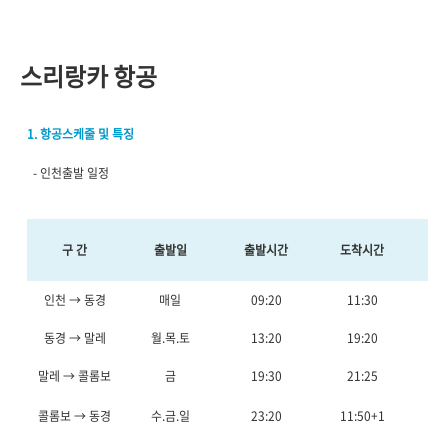
스리랑카 항공
1. 항공스케줄 및 특징
- 인천출발 일정
구 간
출발일
출발시간
도착시간
비
인천 → 동경
매일
09:20
11:30
2시
동경 → 말레
월.목.토
13:20
19:20
말레 → 콜롬보
금
19:30
21:25
1시
콜롬보 → 동경
수.금.일
23:20
11:50+1