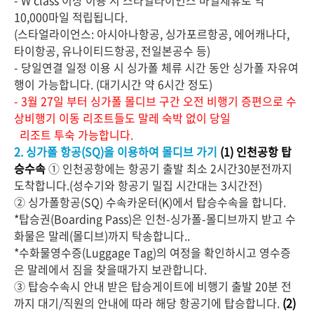
- W class 이상 이용 시 스타얼라이언스 마일제휴로 약
10,000마일 적립됩니다.
(스타얼라이언스: 아시아나항공, 싱가포르항공, 에어캐나다,
타이항공, 유나이티드항공, 전일본공수 등)
- 당일연결 일정 이용 시 싱가폴 체류 시간 동안 싱가폴 자유여
행이 가능합니다. (대기시간 약 6시간 정도)
- 3월 27일 부터 싱가폴 몰디브 구간 오전 비행기 증편으로 수
상비행기 이동 리조트들도 말레 숙박 없이 당일
리조트 투숙 가능합니다.
2. 싱가폴 항공(SQ)을 이용하여 몰디브 가기
(1) 인천공항 탑
승수속
① 인천공항에는 항공기 출발 최소 2시간30분전까지
도착합니다.(성수기와 항공기 밀집 시간대는 3시간전)
② 싱가폴항공(SQ) 수속카운터(K)에서 탑승수속을 합니다.
*탑승권(Boarding Pass)은 인천-싱가폴-몰디브까지 받고 수
화물은 말레(몰디브)까지 탁송합니다..
*수화물영수증(Luggage Tag)의 여정을 확인하시고 영수증
은 말레에서 짐을 찾을때가지 보관합니다.
③ 탑승수속시 안내 받은 탑승게이트에 비행기 출발 20분 전
까지 대기/직원의 안내에 따라 해당 항공기에 탑승합니다.
(2)