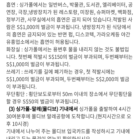
흡연
: 싱가폴에서는 일반버스, 박물관, 도서관, 엘리베이터, 공
연장, 극장,냉방장치가 된 레스토랑, 미장원, 슈퍼마켓, 백화점,
정부기관, 사무실에서의 흡연은 금지 되어 있습니다.적발된 사
람은 S$1,000의 벌금이 부과됩니다. 냉방장치가 된 식당에서
의 흡연은 금지되어 있는 반면 펍, 디스코텍, 가라오케등 야간
유흥업소에서는 흡연이 허용됩니다.
화장실
: 싱가폴에서는 용변후 물을 내리지 않는 것도 불법입
니다. 첫번째 적발시 S$150의 벌금이 부과되며, 두번째부터는
S$1,000의 벌금이 부과됩니다.
쓰레기
: 쓰레기를 길에 폐기하는 경우, 첫 적발시에는
S$1,000의 벌금이 부과되며, 두번째부터는 S$2,000의 벌금
이 부과됩니다.
무단횡단 : 횡단보도로부터 50m 이내의 장소에서 무단횡단을
할 경우 S$50의 벌금이 부과됩니다.
(3) 싱가폴-말레(몰디브) 기내에서
싱가폴을 출발하여 4시간
30여분후에 몰디브 말레공항에 도착합니다.(현지시간으로 오
후 10시경)
기내에서 나누어 주는 몰디브 입국카드를 작성하시고 기내에
내리고 두는 물건이 없는지 확인하십시오.