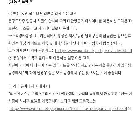
(2) 동경 도착 후
① 인천-동경-몰디브 당일연결 일정 이용 고객
동경도착후 항공사 직원의 안내에 따라 대한항공과 아시아나를 이용하신 고객은 Trans
트랜짓 버스를 타고 제 2터미널로 이동합니다.
→스리랑카항공(UL)카운터에서 항공권 제시/동경-말레구간의 탑승권을 받으신후 탑승
확인후 해당 게이트로 이동 및 대기/직원의 안내에 따라 항공기 탑승 합니다.
보다 자세한 나리타 공항정보는[
http://www.narita-airport.jp/kr/index.html
] 
② 동경에서 숙박후 몰디브로 이동하는 일정 이용 고객
사전에 기내에서 나누어 주는 입국카드를 작성하시고 면세구역을 통과하여 입국심사를
동경에서 1박 하게 될경우 짐은 모두 동경에서 우선 찾으시는 것이 좋습니다.
[나리타 공항에서 시내까지]
*리무진버스 / JR익스프레스 / 스카이라이너 : 나리타 공항에서 해당교통수단을 이용
지점에 하차후 호텔로 이동합니다. 보다 자세한 교통정보는
[
http://www.welcometojapan.or.kr/tour_info/transport/airport.asp
] 에서