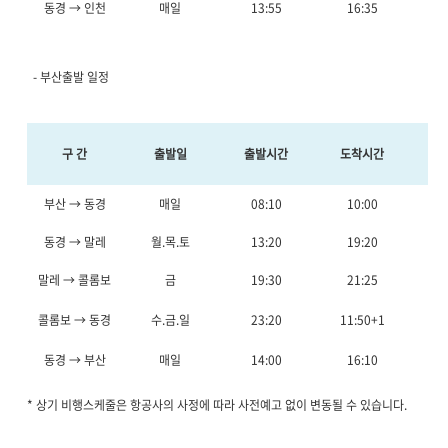
동경 → 인천
매일
13:55
16:35
2시
- 부산출발 일정
구 간
출발일
출발시간
도착시간
비
부산 → 동경
매일
08:10
10:00
1시
동경 → 말레
월.목.토
13:20
19:20
말레 → 콜롬보
금
19:30
21:25
1시
콜롬보 → 동경
수.금.일
23:20
11:50+1
동경 → 부산
매일
14:00
16:10
2시
* 상기 비행스케줄은 항공사의 사정에 따라 사전예고 없이 변동될 수 있습니다.