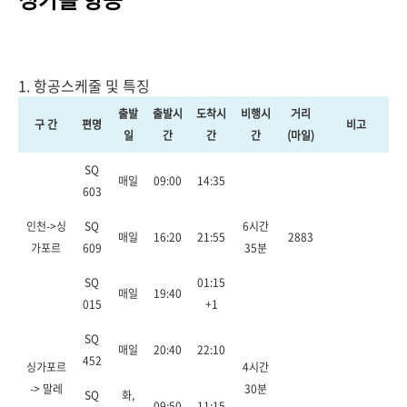
1. 항공스케줄 및 특징
출발
출발시
도착시
비행시
거리
구 간
편명
비고
일
간
간
간
(마일)
SQ
매일
09:00
14:35
603
인천->싱
SQ
6시간
매일
16:20
21:55
2883
가포르
609
35분
SQ
01:15
매일
19:40
015
+1
SQ
매일
20:40
22:10
452
싱가포르
4시간
-> 말레
30분
SQ
화,
09:50
11:15