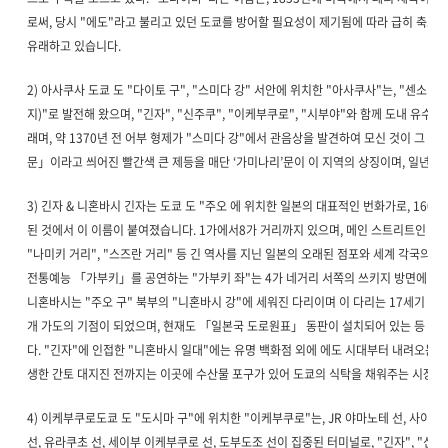
로써, 당시 "에도"라고 불리고 있던 도쿄를 방어할 필요성이 제기됨에 따라 급히 축조
유래하고 있습니다.
2) 아사쿠사 도쿄 도 "다이토 구", "스미다 강" 서안에 위치한 "아사쿠사"는, "센소 
지)"로 발전해 왔으며, "긴자", "신주쿠", "이케부쿠로", "시부야"와 함께 도내 유수
래며, 약 1370년 전 어부 형제가 "스미다 강"에서 관음상을 발견하여 모신 것이 그
문」이라고 씌어진 빨간색 큰 제등을 매단 ‘가미나리’문이 이 지역의 상징이며, 일년 
3) 긴자 & 니혼바시 긴자는 도쿄 도 "주오 에 위치한 일본의 대표적인 번화가로, 16
된 것에서 이 이름이 붙여졌습니다. 1가에서8가 거리까지 있으며, 메인 스트리트인 "주
"나미키 거리", "스즈란 거리" 등 긴 역사를 지닌 일본의 오래된 점포와 세계 각국의 
전통예능 「가부키」를 공연하는 "가부키 좌"는 4가 네거리 서쪽의 쓰키지 방면에 있
니혼바시는 "주오 구" 북부의 "니혼바시 강"에 세워진 다리이며 이 다리는 17세기 "도
개 가도의 기점이 되었으며, 현재도 「일본국 도로원표」 동판이 설치되어 있는 등 일
다. "긴자"에 인접한 "니혼바시 일대"에는 유명 백화점 외에 에도 시대부터 내려오는 오
생한 간토 대지진 전까지는 이곳에 수산물 포구가 있어 도쿄의 식탁을 채워주는 시장으
4) 이케부쿠로도쿄 도 "도시마 구"에 위치한 "이케부쿠로"는, JR 야마노테 선, 사이쿄
선, 유라쿠초 선, 세이부 이케부쿠로 선, 도부도조 선이 집중된 터미널로, "긴자", "신주쿠