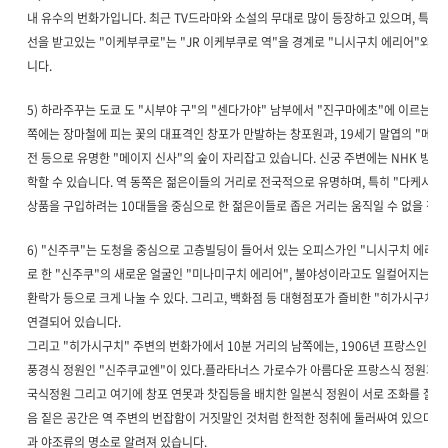
내 유수의 번화가입니다. 최근 TV드라마와 소설의 무대로 많이 등장하고 있으며, 특히
선을 받고있는 "이케부쿠로"는 "JR 이케부쿠로 역"을 경계로 "니시구치 에리어"와 
니다.
5) 하라주꾸는 도쿄 도 "시부야 구"의 "센다가야" 남부에서 "진구마에초"에 이르는 지
쪽에는 장마철에 피는 꽃의 대표격인 창포가 만발하는 창포원과, 19세기 말엽의 "메이
전 등으로 유명한 "메이지 신사"의 숲이 자리잡고 있습니다. 신궁 주변에는 NHK 방송
학할 수 있습니다. 역 동쪽은 젊은이들의 거리로 전국적으로 유명하며, 특히 "다케시타
상품을 구입하려는 10대들을 중심으로 한 젊은이들로 좁은 거리는 움직일 수 없을 정도
6) "신주쿠"는 도청을 중심으로 고층빌딩이 들어서 있는 오피스가인 "니시구치 에리어
로 한 "신주쿠"의 새로운 얼굴인 "미나미구치 에리어", 불야성이라고도 일컬어지는 "
환락가 등으로 크게 나눌 수 있다. 그리고, 백화점 등 대형점포가 즐비한 "히가시구치 에
연결되어 있습니다.
그리고 "히가시구치" 주변의 번화가에서 10분 거리의 남쪽에는, 1906년 프랑스인 
풍경식 정원인 "신주쿠교엔"이 있다.플라타너스 가로수가 아름다운 프랑스식 정원과 높
국식정원 그리고 여기에 창포 연못과 찻집등을 배치한 일본식 정원이 서로 조화를 잘 이루
음 짙은 공간은 역 주변의 번잡함이 거짓말인 것처럼 한적한 정취에 둘러싸여 있으며, 
과 야조류의 명소로 알려져 있습니다.