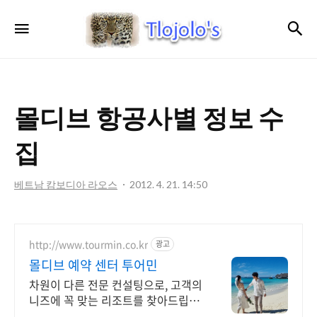
트
검
메뉴
로
졸
로'S
몰디브 항공사별 정보 수
집
베트남 캄보디아 라오스
2012. 4. 21. 14:50
http://www.tourmin.co.kr
광고
몰디브 예약 센터 투어민
차원이 다른 전문 컨설팅으로, 고객의
니즈에 꼭 맞는 리조트를 찾아드립니
다.