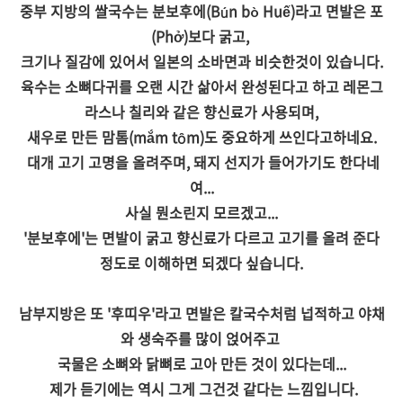
중부 지방의 쌀국수는 분보후에(Bún bò Huế)라고 면발은 포
(Phở)보다 굵고,
크기나 질감에 있어서 일본의 소바면과 비슷한것이 있습니다.
육수는 소뼈다귀를 오랜 시간 삶아서 완성된다고 하고 레몬그
라스나 칠리와 같은 향신료가 사용되며,
새우로 만든 맘톰(mắm tôm)도 중요하게 쓰인다고하네요.
대개 고기 고명을 올려주며, 돼지 선지가 들어가기도 한다네
여...
사실 뭔소린지 모르겠고...
'분보후에'는 면발이 굵고 향신료가 다르고 고기를 올려 준다
정도로 이해하면 되겠다 싶습니다.
남부지방은 또 '후띠우'라고 면발은 칼국수처럼 넙적하고 야채
와 생숙주를 많이 얹어주고
국물은 소뼈와 닭뼈로 고아 만든 것이 있다는데...
제가 듣기에는 역시 그게 그건것 같다는 느낌입니다.