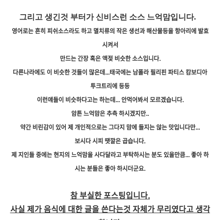
그리고 생긴것 부터가 신비스런 소스 느억맘입니다.
영어로는 흔히 피쉬소스라도 하고 멸치류의 작은 생선과 해산물등을 항아리에 발효
시켜서
만드는 간장 혹은 액젖 비슷한 소스입니다.
다른나라에도 이 비슷한 것들이 많은데...태국에는 남폴라 필리핀 파티스 캄보디아
투크트리에 등등
이런얘들이 비슷하다고는 하는데... 안먹어봐서 모르겠습니다.
암튼 느억맘은 추측 하시겠지만..
약간 비린감이 있어
제 개인적으로는 그다지 맘에 들지는 않는 맛입니다만...
보시다 시피 땟깔은 곱습니다.
제 지인들 중에는 현지의 느억맘을 사다달라고 부탁하시는 분도 있을만큼... 좋아 하
시는 분들은 좋아 하시더군요.
참 부실한 포스팅입니다.
사실 제가 음식에 대한 글을 쓴다는것 자체가 무리였다고 생각