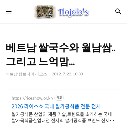
트
검
메뉴
로
졸
로'S
베트남 쌀국수와 월남쌈..
그리고 느억맘...
베트남 캄보디아 라오스
2012. 7. 22. 10:33
https://riceshow.or.kr/
광고
2026 라이스쇼 국내 쌀가공식품 전문 전시
쌀가공식품 산업의 제품,기술,트렌드를 소개하는 국내
쌀가곡식품산업대전 전시회 쌀가공식품 브랜드,신제품,
푸드 트렌드를 소개하는 쌀가공식품산업대전 2026라