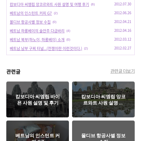
2012.07.30
캄보디아 씨엠립 앙코르와트 사원 설명 및 여행 후기
(6)
2012.06.26
베트남의 인스턴트 커피 G7
(2)
2012.04.21
몰디브 항공사별 정보 수집
(0)
2012.04.16
베트남 하롱베이의 술안주 다금바리
(4)
2012.03.12
베트남 북부(하노이, 하롱베이) 소개
(0)
2012.02.27
베트남 남부 구찌 터널...(전쟁이란 이런것이다.)
(2)
관련글
관련글 더보기
캄보디아 씨엠립 바이
캄보디아 씨엠립 앙코
욘 사원 설명 및 후기
르와트 사원 설명 및
여행 후기
베트남의 인스턴트 커
몰디브 항공사별 정보