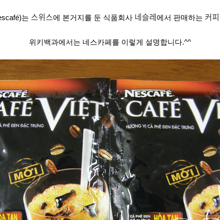
스위스
네슬레
커피
escafé)는
에 본거지를 둔 식품회사
에서 판매하는
위키백과에서는 네스카페를 이렇게 설명합니다.^^