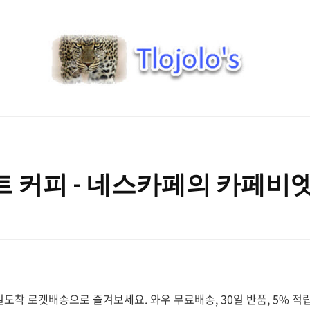
트
로
졸
로'S
피 - 네스카페의 카페비엣(caf
도착 로켓배송으로 즐겨보세요. 와우 무료배송, 30일 반품, 5% 적