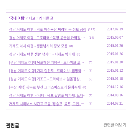
'
국내 여행
' 카테고리의 다른 글
2017.07.19
경남 거제도 여행 - 덕포 해수욕장 씨라인 등 정보 정리
(173)
2015.06.07
경남 거제도 여행 - 구조라해수욕장 윤돌섬 카약킹 체험
(14)
2015.01.26
거제도 낚시 여행 - 생활낚시터 정보 모음
(0)
2015.01.26
경남 거제도 여행 생활 낚시터 - 지세포 방파제
(0)
2015.01.20
[경남 거제도 여행] 옥포해전 기념관 - 드라이브 코스(옥포해전길), (가족단위) 아이들과 함께하기 좋은 여행지
(0)
2015.01.12
[경남 거제도 여행] 거제 칠천도 - 드라이브, 캠핑하기 좋을 장소(칠천량해전공원, 물안(옆개)해수욕장, 슈만과 클라라)
(4)
2015.01.10
[경남 거제도 여행] 가조도 - 드라이브나 일몰감상, 출사여행 혹은 낚시하기 좋을 여행지
(0)
2014.12.16
[부산 여행] 광복로 부산 크리스마스트리 문화축제
(0)
2014.08.16
경남 거제도 여행 낚시터 - 옥포 팔랑포 방파제, 느태 방파제
(3)
2014.07.21
거제도 시외버스 시간표 모음 (장승포, 옥포, 고현, 사상, 2000번 거제~ 하단 노선 추가)
(4)
관련글
관련글 더보기