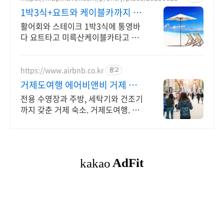
9
1박3식+요트와 케이블카까지 숙
박은2인1실 호텔에서편하게
활어회와 스테이크 1박3식에 통영바
다 요트타고 미륵산케이블카타고 2인
1실호텔까지 통영거제 여행과 케이블
카 요트 체험 그리고 1박3식음식호텔
숙박 음식이모든것이한번에
https://www.airbnb.co.kr
광고
거제도여행 에어비앤비 거제 바
다절벽 숙소
전용 수영장과 주방, 세탁기와 건조기
까지 갖춘 거제 숙소. 거제도여행. 혼
자 여행, 신나는 파티, 가족과의 편안
한 휴식까지, 에어비앤비에서 만나보
세요.