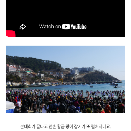
본대회가 끝나고 맨손 황금 광어 잡기가 또 펼쳐지네요.