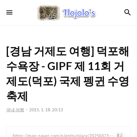
트
검
메뉴
로
졸
로'S
[경남 거제도 여행] 덕포해
수욕장 - GIPF 제 11회 거
제도(덕포) 국제 펭귄 수영
축제
국내 여행
2015. 1. 18. 20:13
https://map.naver.com/p/entry/place/202560235
광고