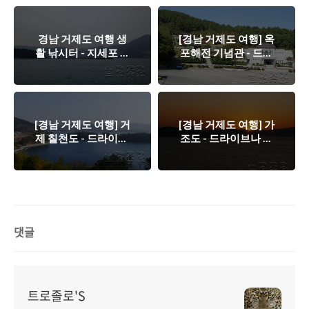
경남 거제도 여행 생
[경남 거제도 여행] 옥
활 낚시터 - 지세포 방
포해전 기념관 - 드라
파제
이브 코스(옥포해전
길), (가족단위) 아이
들과 함께하기 좋은
여행지
[경남 거제도 여행] 거
[경남 거제도 여행] 가
제 칠천도 - 드라이브,
조도 - 드라이브나 일
캠핑하기 좋을 장소
몰감상, 출사여행 혹
(칠천량해전공원, 물
은 낚시하기 좋을 여
안(옆개)해수욕장, 슈
행지
만과 클라라)
댓글
트로졸로'S