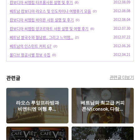
2012.08.09
캄보디아 씨엠립 타프롬사원 설명 및 후기
(8)
2012.08.08
베트남 캄보디아 라오스 및 인도차이나 여행후기 모음
(2)
2012.08.04
캄보디아 씨엠립 바이욘 사원 설명 및 후기
(0)
2012.07.30
캄보디아 씨엠립 앙코르와트 사원 설명 및 여행 후기
(6)
2012.07.22
베트남 쌀국수와 월남쌈.. 그리고 느억맘...
(2)
2012.06.26
베트남의 인스턴트 커피 G7
(2)
2012.04.21
몰디브 항공사별 정보 수집
(0)
관련글
관련글 더보기
라오스 루앙프라방과
베트남의 최고급 커피
비엔티엔 여행 후기
콘삭(consok, 다람쥐
(항공편, 관광지 사진
똥 커피)의 느낌
및 설명)