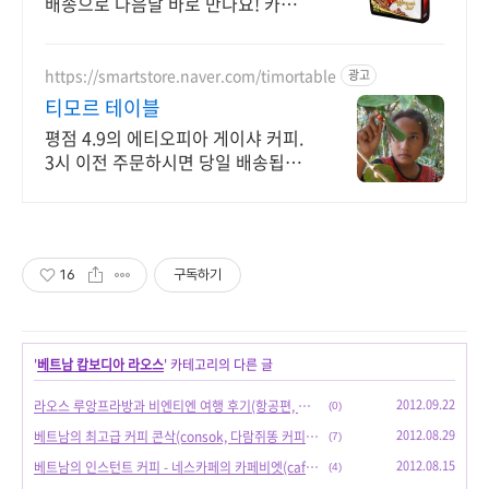
배송으로 다음날 바로 만나요! 카페인
에 예민해도 부담 없이! 집에서 느끼
는 이국적인 베트남 커피.
https://smartstore.naver.com/timortable
광고
티모르 테이블
평점 4.9의 에티오피아 게이샤 커피.
3시 이전 주문하시면 당일 배송됩니
다.
16
구독하기
'
베트남 캄보디아 라오스
' 카테고리의 다른 글
2012.09.22
라오스 루앙프라방과 비엔티엔 여행 후기(항공편, 관광지 사진 및 설명)
(0)
2012.08.29
베트남의 최고급 커피 콘삭(consok, 다람쥐똥 커피)의 느낌
(7)
2012.08.15
베트남의 인스턴트 커피 - 네스카페의 카페비엣(cafe viet)
(4)