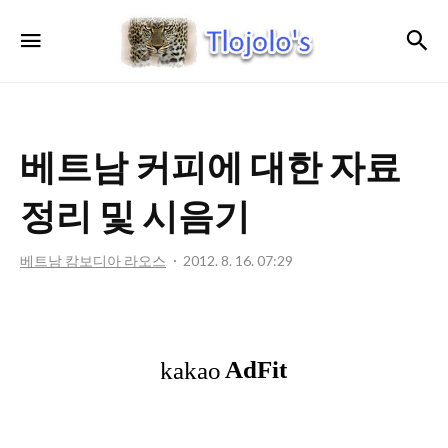
트
검
메뉴
로
졸
로'S
베트남 커피에 대한 자료
정리 및 시음기
베트남 캄보디아 라오스
2012. 8. 16. 07:29