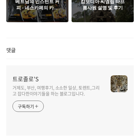
베트남의 인스턴트 커
캄보디아 씨엠립 타프
피 - 네스카페의 카페
롬사원 설명 및 후기
비엣(cafe viet)
댓글
트로졸로'S
거제도, 부산, 여행후기, 소소한 일상, 토렌트,그리
고 잡다한이야기들을 하는 블로그입니다.
구독하기