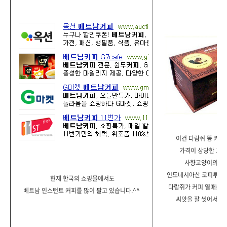
이건 다람쥐 똥 커피
가격이 상당한 고급
사향고양이의 배
인도네시아산 코피루왁(ko
현재 한국의 쇼핑몰에서도
다람쥐가 커피 열매를 
베트남 인스턴트 커피를 많이 팔고 있습니다.^^
씨앗을 잘 씻어서 만